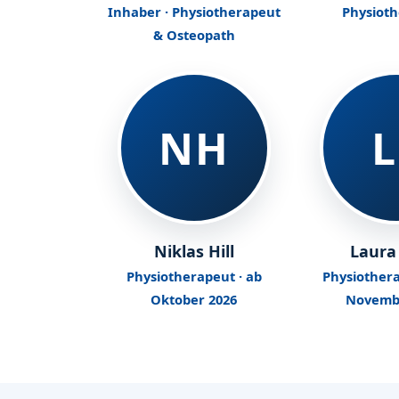
Inhaber · Physiotherapeut
Physiot
& Osteopath
NH
L
Niklas Hill
Laura
Physiotherapeut · ab
Physiothera
Oktober 2026
Novemb