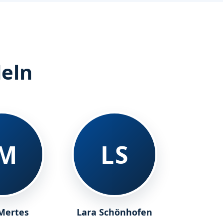
deln
JM
LS
Mertes
Lara Schönhofen