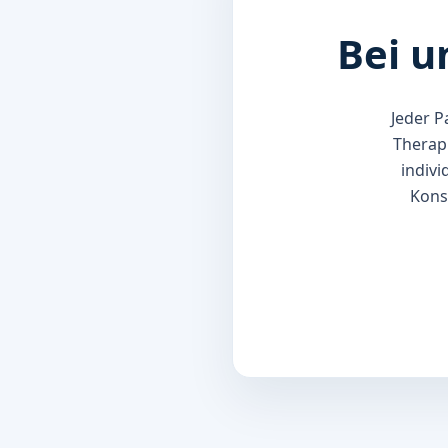
Bei u
Jeder P
Therap
indivi
Konst