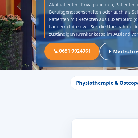
Akutpatienten, Privatpatienten, Patienten 
Berufsgenossenschaften oder auch als Sel
Patienten mit Rezepten aus Luxemburg (o
Ländern) bitten wir Sie, die Übernahme d
zuständigen Krankenkasse im Ausland vor
📞 0651 9924961
E-Mail schr
Physiotherapie & Osteop