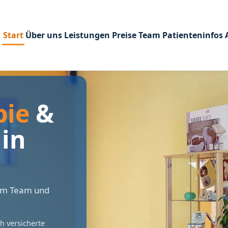
Start
Über uns
Leistungen
Preise
Team
Patienteninfos
pie
&
in
nem Team und
h versicherte