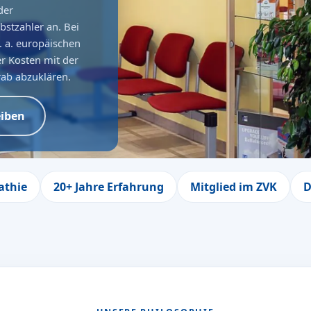
der
bstzahler an. Bei
. a. europäischen
er Kosten mit der
ab abzuklären.
eiben
athie
20+ Jahre Erfahrung
Mitglied im ZVK
D