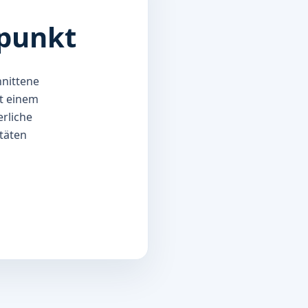
lpunkt
hnittene
t einem
erliche
itäten